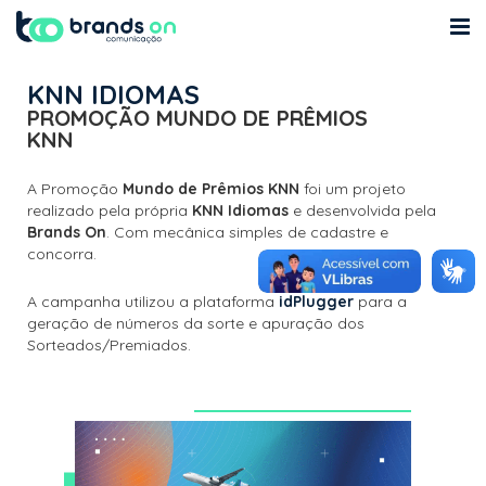
Quem Somos
KNN IDIOMAS
PROMOÇÃO MUNDO DE PRÊMIOS
Cases
KNN
MKT
A Promoção
Mundo de Prêmios KNN
foi um projeto
realizado pela própria
KNN Idiomas
e desenvolvida pela
Blog
Brands On
. Com mecânica simples de cadastre e
concorra.
Contato
A campanha utilizou a plataforma
idPlugger
para a
geração de números da sorte e apuração dos
Sorteados/Premiados.