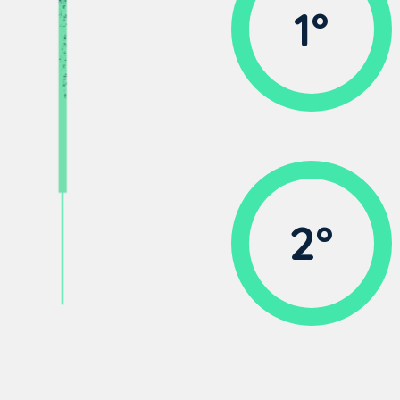
1º
2º