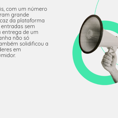
ais, com um número
raram grande
icaz da plataforma
e entradas sem
a entrega de um
anha não só
 também solidificou a
deres em
midor.