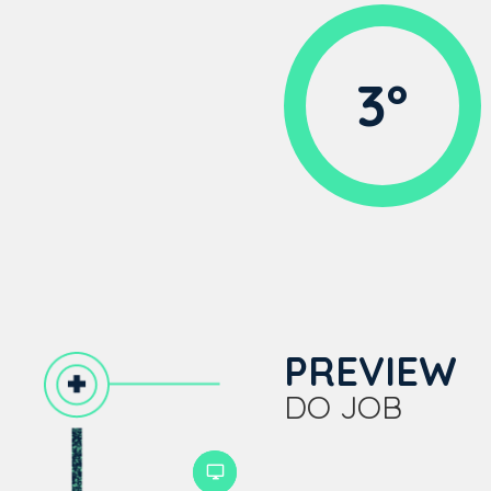
3º
PREVIEW
DO JOB