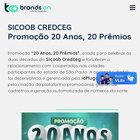
Quem Somos
SICOOB CREDCEG
Promoção 20 Anos, 20 Prêmios
Cases
MKT
Promoção
“20 Anos, 20 Prêmios”
, criada para celebrar as
duas décadas do
Sicoob Credceg
e fortalecer o
Blog
relacionamento com cooperados nas cidades
participantes do estado de São Paulo. A operação digital
foi desenvolvida e gerenciada pela
idPlugger
, responsável
Contato
pela criação da plataforma promocional, gestão de
cadastros e geração automatizada de números da sorte.