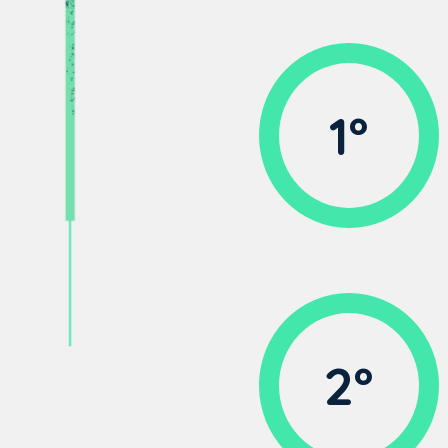
1º
2º