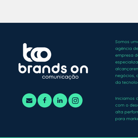
Somos uma
agência de 
empresa de
especializ
alcançarem
negócios, 
da tecnolog
Iniciamos 
com o desa
alta perfo
para marke