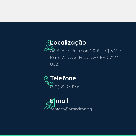
Av. Alberto Byington, 2009 – Cj 3 Vila
Maria Alta São Paulo, SP CEP: 02127–
002
(011) 2207-1136
contato@brandson.ag