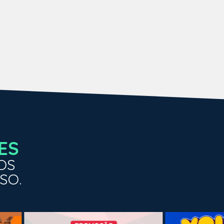
ES
OS
SO.